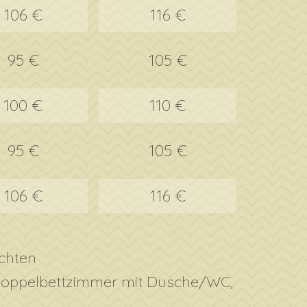
106 €
116 €
95 €
105 €
100 €
110 €
95 €
105 €
106 €
116 €
ächten
 Doppelbettzimmer mit Dusche/WC,