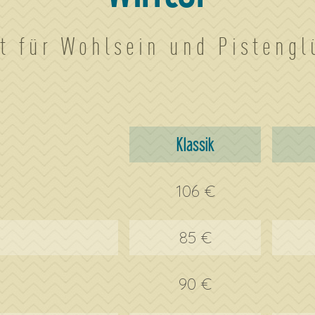
it für Wohlsein und Pistengl
Klassik
106 €
85 €
90 €