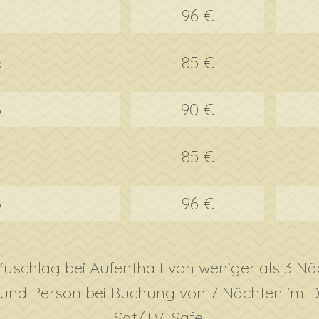
6
96 €
6
85 €
6
90 €
6
85 €
6
96 €
uschlag bei Aufenthalt von weniger als 3 N
ag und Person bei Buchung von 7 Nächten im
Sat/TV, Safe.